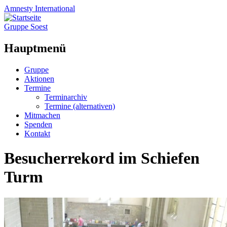
Amnesty
International
Gruppe Soest
Hauptmenü
Zum
Gruppe
Inhalt
Aktionen
springen
Termine
Terminarchiv
Termine (alternativen)
Mitmachen
Spenden
Kontakt
Besucherrekord im Schiefen
Turm